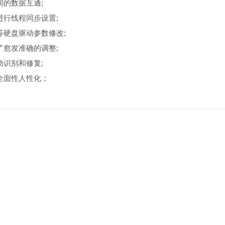
间的数据互通;
进行线程同步设置;
等硬盘驱动参数修改;
了愈发准确的调整;
动识别和修复;
全面性人性化；