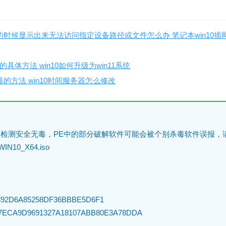
线的时候显示出来无法访问指定设备路径或文件怎么办 笔记本win10
11的具体方法 win10如何升级为win11系统
器的方法 win10时间服务器怎么修改
检测安全无毒，PE中的部分破解软件可能会被个别杀毒软件误报，
N10_X64.iso
892D6A85258DF36BBBE5D6F1
17ECA9D9691327A18107ABB80E3A78DDA