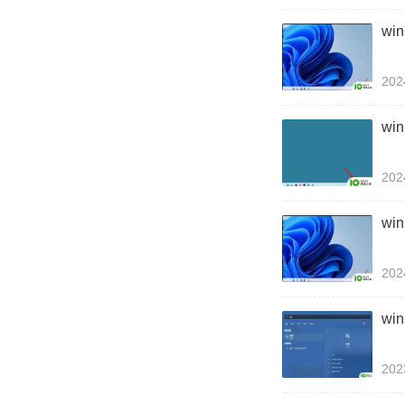
wi
202
wi
202
wi
202
wi
202