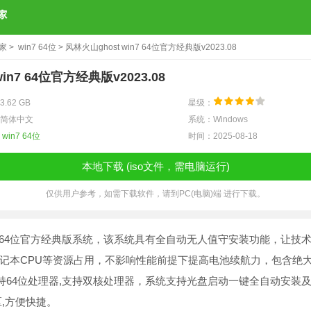
之家
>
win7 64位
> 风林火山ghost win7 64位官方经典版v2023.08
in7 64位官方经典版v2023.08
.62 GB
星级：
简体中文
系统：Windows
：
win7 64位
时间：2025-08-18
本地下载 (iso文件，需电脑运行)
仅供用户参考，如需下载软件，请到PC(电脑)端 进行下载。
win7 64位官方经典版系统，该系统具有全自动无人值守安装功能，让
本CPU等资源占用，不影响性能前提下提高电池续航力，包含绝大多数的
支持64位处理器,支持双核处理器，系统支持光盘启动一键全自动安装及
区,方便快捷。