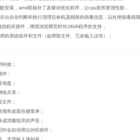
静默安装，amd双核补丁及驱动优化程序，让cpu发挥更强性能，
，后台自动判断和执行清理目标机器残留的病毒信息，以杜绝病毒残
A虚拟机IE插件，增强浏览网页时对JAVA程序的支持；
常用的系统组件和文件（如帮助文件、冗余输入法等）；
的特效；
插件；
其他盘；
网络共享；
圾文件；
动项和桌面右键菜单；
换成清脆悦耳的声音；
页时会自动弹出的IE插件；
装，无需输入序列号；