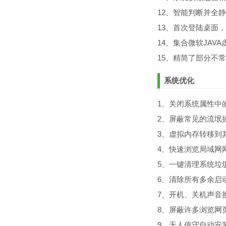
12、智能判断并全
13、首次登陆桌面
14、集合微软JAV
15、精简了部分不
系统优化
1、关闭系统属性中
2、屏蔽常见的流氓
3、虚拟内存转移到
4、快速浏览局域网
5、一键清理系统垃
6、清除所有多余启
7、开机、关机声音
8、屏蔽许多浏览网
9、无人值守自动安