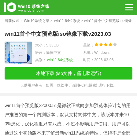
当前位置：
Win10系统之家
>
win11 64位系统
> win11首个中文预览版iso镜像
下载v2023.03
win11首个中文预览版iso镜像下载v2023.03
大小：5.33GB
星级：
语言：简体中文
系统：Windows
类别：
win11 64位系统
时间：2026-03-06
本地下载 (iso文件，需电脑运行)
仅供用户参考，如需下载软件，请到PC(电脑)端 进行下载。
win11首个预览版22000.51是微软正式向参加预览体验计划的用
户推送的第一个内测版本，默认支持简体中文，该版本并未10
0%汉化，汉化程度只有八成，不过不影响用户使用。用户可以
通过这个初始版本来了解最新win11系统的特性，但绝不是全部