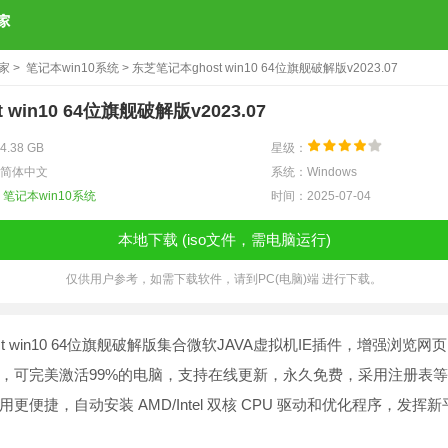
之家
>
笔记本win10系统
> 东芝笔记本ghost win10 64位旗舰破解版v2023.07
win10 64位旗舰破解版v2023.07
.38 GB
星级：
简体中文
系统：Windows
：
笔记本win10系统
时间：2025-07-04
本地下载 (iso文件，需电脑运行)
仅供用户参考，如需下载软件，请到PC(电脑)端 进行下载。
t win10 64位旗舰破解版集合微软JAVA虚拟机IE插件，增强浏览网
，可完美激活99%的电脑，支持在线更新，永久免费，采用注册表
更便捷，自动安装 AMD/Intel 双核 CPU 驱动和优化程序，发挥