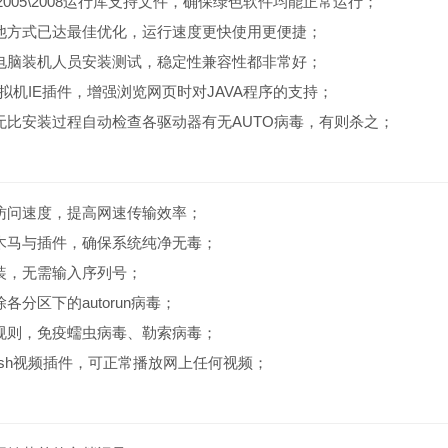
 2005\2008运行库支持文件，确保绿色软件均能正常运行；
他方式已达最佳优化，运行速度更快使用更便捷；
电脑装机人员安装测试，稳定性兼容性都非常好；
虚拟机IE插件，增强浏览网页时对JAVA程序的支持；
无比安装过程自动检查各驱动器有无AUTO病毒，有则杀之；
访问速度，提高网速传输效率；
木马与插件，确保系统纯净无毒；
装，无需输入序列号；
各分区下的autorun病毒；
规则，免疫蠕虫病毒、勒索病毒；
ash视频插件，可正常播放网上任何视频；