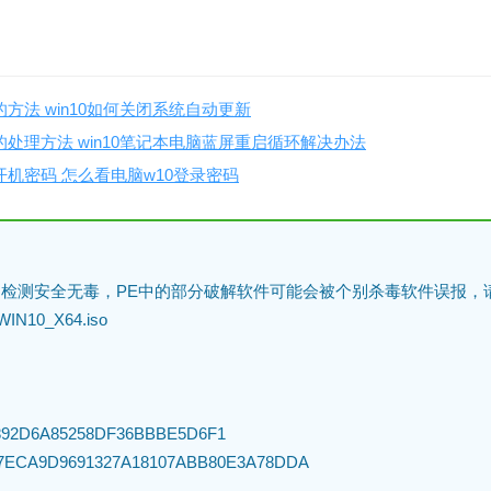
的方法 win10如何关闭系统自动更新
启的处理方法 win10笔记本电脑蓝屏重启循环解决办法
看开机密码 怎么看电脑w10登录密码
检测安全无毒，PE中的部分破解软件可能会被个别杀毒软件误报，
N10_X64.iso
892D6A85258DF36BBBE5D6F1
17ECA9D9691327A18107ABB80E3A78DDA